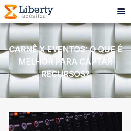
CARNÊ X EVENTOS: O QUE É
MELHOR PARA CAPTAR
RECURSOS?