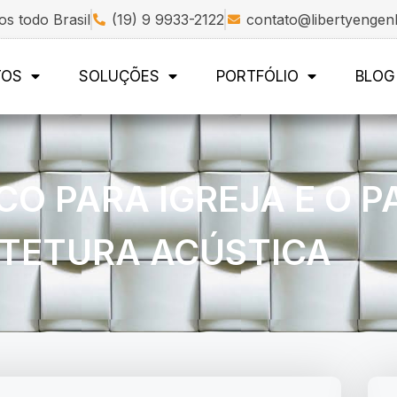
s todo Brasil
(19) 9 9933-2122
contato@libertyengen
TOS
SOLUÇÕES
PORTFÓLIO
BLOG
O PARA IGREJA E O P
TETURA ACÚSTICA