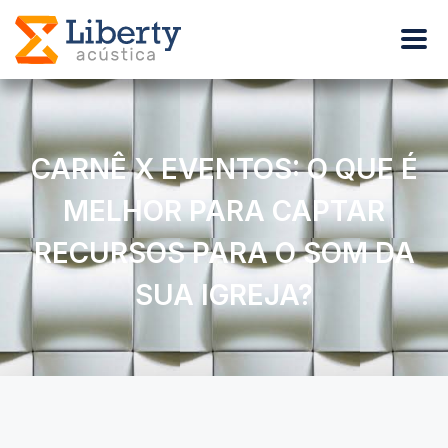
CARNÊ X EVENTOS: O QUE É
MELHOR PARA CAPTAR
RECURSOS PARA O SOM DA
SUA IGREJA?