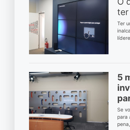
O 
ter
Ter u
inalc
líder
5 
in
par
Se v
para 
pena,