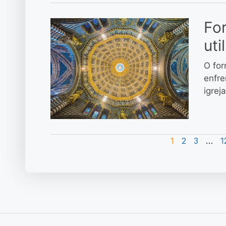
For
uti
O for
enfre
igrej
1
2
3
…
1