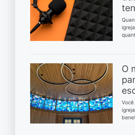
te
Quand
igrej
quant
O m
par
es
Você 
igrej
benef