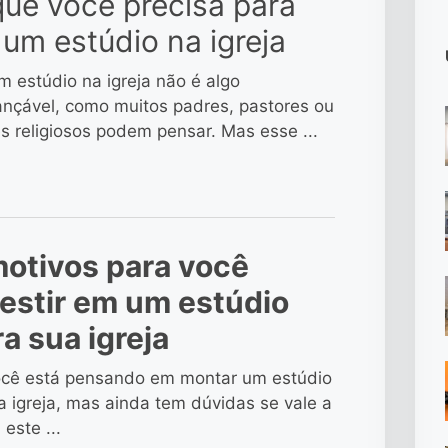
que você precisa para
 um estúdio na igreja
m estúdio na igreja não é algo
ançável, como muitos padres, pastores ou
es religiosos podem pensar. Mas esse ...
motivos para você
vestir em um estúdio
a sua igreja
ocê está pensando em montar um estúdio
a igreja, mas ainda tem dúvidas se vale a
 este ...