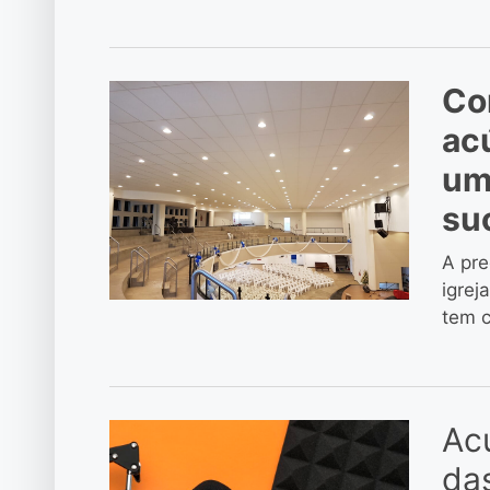
Co
ac
um
su
A pre
igrej
tem c
Acú
das