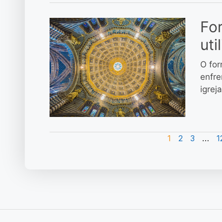
For
uti
O for
enfre
igrej
1
2
3
…
1