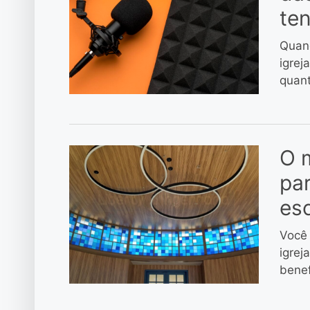
te
Quand
igrej
quant
O m
par
es
Você 
igrej
benef