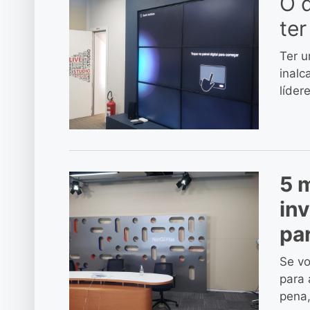
O 
ter
Ter u
inalc
líder
5 
in
par
Se v
para 
pena,