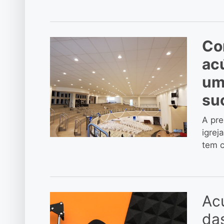
Co
ac
um
su
A pre
igrej
tem c
Acú
das