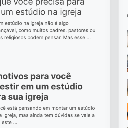
que você precisa para
 um estúdio na igreja
m estúdio na igreja não é algo
ançável, como muitos padres, pastores ou
es religiosos podem pensar. Mas esse ...
motivos para você
vestir em um estúdio
a sua igreja
ocê está pensando em montar um estúdio
a igreja, mas ainda tem dúvidas se vale a
 este ...