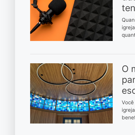
te
Quand
igrej
quant
O m
par
es
Você 
igrej
benef