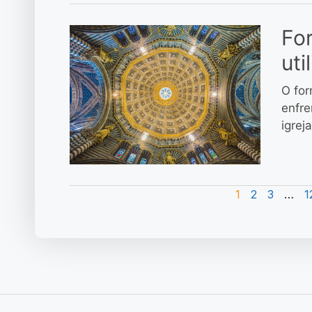
For
uti
O for
enfre
igrej
1
2
3
…
1