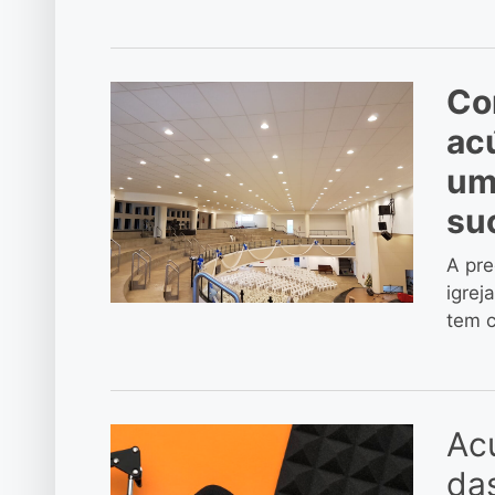
Co
ac
um
su
A pre
igrej
tem c
Acú
das