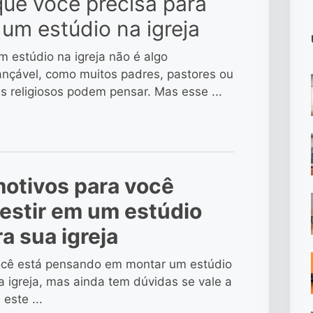
que você precisa para
 um estúdio na igreja
m estúdio na igreja não é algo
ançável, como muitos padres, pastores ou
es religiosos podem pensar. Mas esse ...
motivos para você
vestir em um estúdio
a sua igreja
ocê está pensando em montar um estúdio
a igreja, mas ainda tem dúvidas se vale a
 este ...