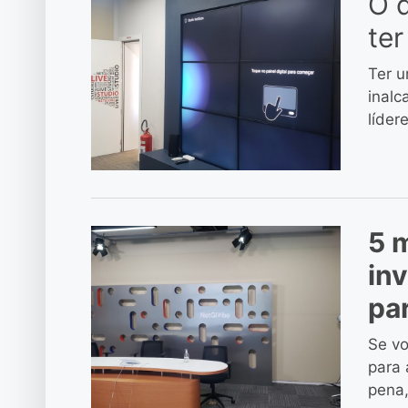
O 
ter
Ter u
inalc
líder
5 
in
par
Se v
para 
pena,