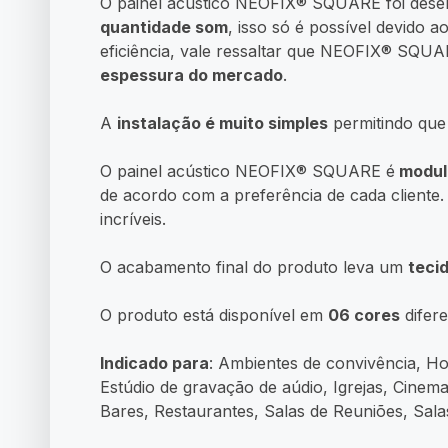
O painel acústico NEOFIX® SQUARE foi dese
quantidade som
, isso só é possível devido 
eficiência, vale ressaltar que NEOFIX® SQUA
espessura do mercado
.
A
instalação é muito simples
permitindo que 
O painel acústico NEOFIX® SQUARE é
modul
de acordo com a preferência de cada cliente. U
incríveis.
O acabamento final do produto leva um
teci
O produto está disponível em
06 cores
difer
Indicado para
: Ambientes de convivência, H
Estúdio de gravação de aúdio, Igrejas, Cinema
Bares, Restaurantes, Salas de Reuniões, Sala