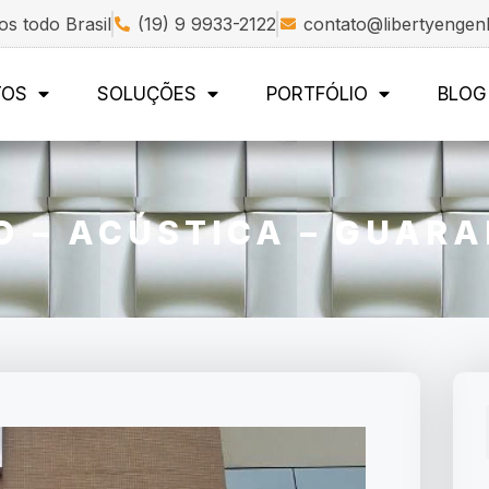
s todo Brasil
(19) 9 9933-2122
contato@libertyengen
TOS
SOLUÇÕES
PORTFÓLIO
BLOG
O – ACÚSTICA – GUARA